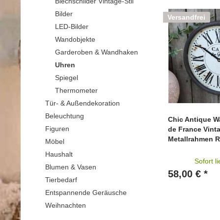
Blechschilder Vintage-Stil
Bilder
Versandfrei
LED-Bilder
Wandobjekte
Garderoben & Wandhaken
Uhren
Spiegel
Thermometer
Tür- & Außendekoration
Beleuchtung
Chic Antique W
Figuren
de France Vinta
Metallrahmen 
Möbel
Haushalt
Sofort l
Blumen & Vasen
58,00 € *
Tierbedarf
Entspannende Geräusche
Weihnachten