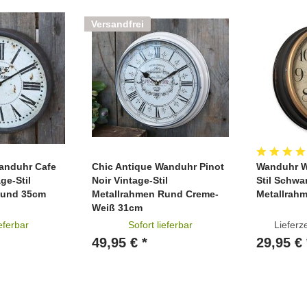
Versandfrei
anduhr Cafe
Chic Antique Wanduhr Pinot
Wanduhr We
ge-Stil
Noir Vintage-Stil
Stil Schwar
Rund 35cm
Metallrahmen Rund Creme-
Metallrah
Weiß 31cm
ieferbar
Sofort lieferbar
Lieferz
49,95 € *
29,95 € 