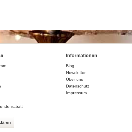
ce
Informationen
amm
Blog
n
Newsletter
Über uns
n
Datenschutz
Impressum
t
undenrabatt
klären