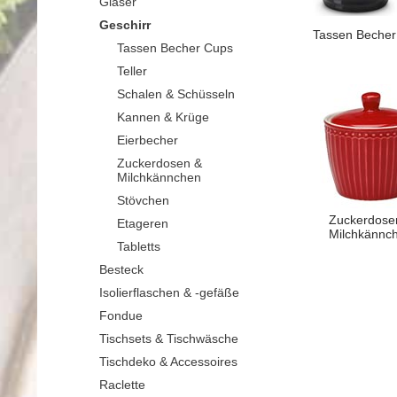
Gläser
Geschirr
Tassen Becher
Tassen Becher Cups
Teller
Schalen & Schüsseln
Kannen & Krüge
Eierbecher
Zuckerdosen &
Milchkännchen
Stövchen
Zuckerdose
Etageren
Milchkännc
Tabletts
Besteck
Isolierflaschen & -gefäße
Fondue
Tischsets & Tischwäsche
Tischdeko & Accessoires
Raclette