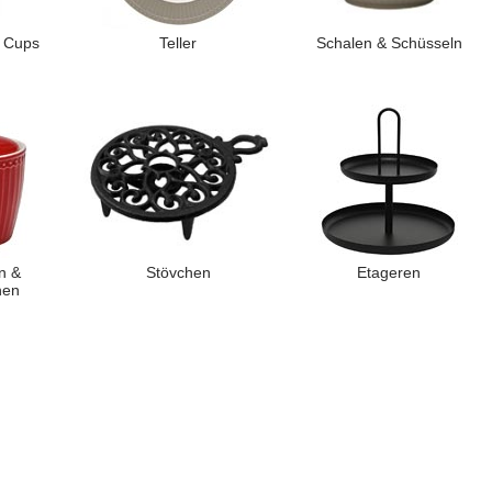
 Cups
Teller
Schalen & Schüsseln
n &
Stövchen
Etageren
hen