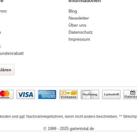
ce
Informationen
amm
Blog
n
Newsletter
Über uns
n
Datenschutz
Impressum
t
undenrabatt
klären
kosten
und ggf. Nachnahmegebühren, wenn nicht anders beschrieben. ** Streichpre
© 1999 - 2025 gartentotal.de