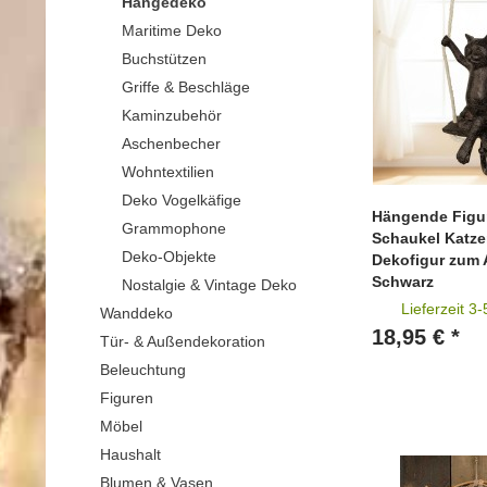
Hängedeko
Maritime Deko
Buchstützen
Griffe & Beschläge
Kaminzubehör
Aschenbecher
Wohntextilien
Deko Vogelkäfige
Hängende Figur
Grammophone
Schaukel Katze
Deko-Objekte
Dekofigur zum
Schwarz
Nostalgie & Vintage Deko
Lieferzeit 3
Wanddeko
18,95 € *
Tür- & Außendekoration
Beleuchtung
Figuren
Möbel
Haushalt
Blumen & Vasen