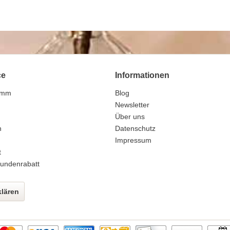
ce
Informationen
amm
Blog
n
Newsletter
Über uns
n
Datenschutz
Impressum
t
undenrabatt
klären