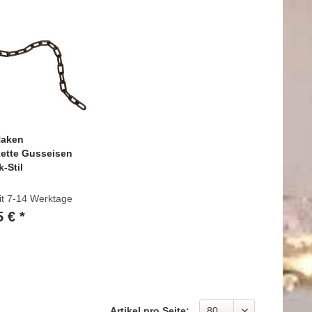
Haken
ette Gusseisen
-Stil
it 7-14 Werktage
 € *
Artikel pro Seite: