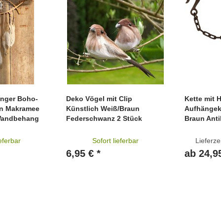
änger Boho-
Deko Vögel mit Clip
Kette mit 
rn Makramee
Künstlich Weiß/Braun
Aufhängek
Wandbehang
Federschwanz 2 Stück
Braun Antik
ieferbar
Sofort lieferbar
Lieferze
6,95 € *
ab 24,95