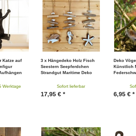
 Katze auf
3 x Hängedeko Holz Fisch
Deko Vögel
nfigur
Seestern Seepferdchen
Künstlich 
 Aufhängen
Strandgut Maritime Deko
Federschw
-5 Werktage
Sofort lieferbar
Sof
17,95 € *
6,95 € *