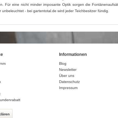
n. Für eine nicht minder imposante Optik sorgen die Fontänenaufsät
 unbeleuchtet - bei gartentotal.de wird jeder Teichbesitzer fündig.
ce
Informationen
amm
Blog
n
Newsletter
Über uns
n
Datenschutz
Impressum
t
undenrabatt
klären