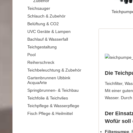
Zubehör
Teichsauger
Teichpump
Schlauch & Zubehör
Belüftung & CO2
UVC Geräte & Lampen
Bachlauf & Wasserfall
Teichgestaltung
Pool
Reiherschreck
Teichbeleuchtung & Zubehör
Die Teichp
Gartenbrunnen Ubbink
AcquaArte
Teichfilter, W
Springbrunnen- & Teichbau
Mit einer gute
Wasser. Durch 
Teichfolie & Teichvlies
Teichpflege & Wasserpflege
Der Einsat
Fisch Pflege & Heilmittel
Wofür soll
Filterpumpe
. 