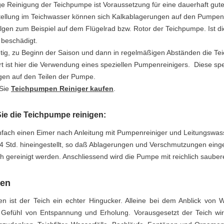
e Reinigung der Teichpumpe ist Voraussetzung für eine dauerhaft gut
tellung im Teichwasser können sich Kalkablagerungen auf den Pumpent
gen zum Beispiel auf dem Flügelrad bzw. Rotor der Teichpumpe. Ist die
 beschädigt.
chtig, zu Beginn der Saison und dann in regelmäßigen Abständen die T
 ist hier die Verwendung eines speziellen Pumpenreinigers. Diese spe
gen auf den Teilen der Pumpe.
 Sie
Teichpumpen Reiniger kaufen
.
ie die Teichpumpe reinigen:
infach einen Eimer nach Anleitung mit Pumpenreiniger und Leitungsw
4 Std. hineingestellt, so daß Ablagerungen und Verschmutzungen eing
ch gereinigt werden. Anschliessend wird die Pumpe mit reichlich saub
en
en ist der Teich ein echter Hingucker. Alleine bei dem Anblick von
Gefühl von Entspannung und Erholung. Vorausgesetzt der Teich wird