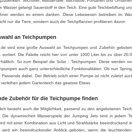
gzudenken. Teichfilter, Wasserfälle, Bachläufe, Fontänen und Ornamen
Wasser gelangt Sauerstoff in den Teich. Eine gute Teichbelüftung und
hner werden es einem danken. Diese Lebewesen betreiben im Wasse
cht nur die Tiere, sondern auch die Teichpflanzen profitieren davon.
swahl an Teichpumpen
al.de wird eine große Auswahl an Teichpumpen und Zubehör geboten.
) sortiert. Die Palette reicht hier von unter 1000 Liter bis zu über 2
rhältlich. So zum Beispiel die Solar - Teichpumpen. Diese werden v
chpumpen auch ganz unterschiedliche Funktionalitäten. Ob nun Spring
 Passende dabei. Der Betrieb solch einer Pumpe ist nicht zuletzt auc
verleihen jedem Gartenteich das gewisse Etwas.
de Zubehör für die Teichpumpe finden
dlich besteht auch die Möglichkeit, passend zu den angebotenen Tei
. Die dynamischen Wasserspiele der Jumping Jets sind in jedem Te
ird mit einer Kombination aus Licht und Strahlstärke beeindruckend i
t wird ein beeindruckender Anblick geboten, wenn die leuchtende