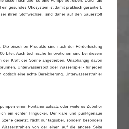
te lassen sich über so eine Pumpe betreiben. Durch die
 ein gesundes Ökosystem ist damit praktisch garantiert.
r ihren Stoffwechsel, sind daher auf den Sauerstoff
 Die einzelnen Produkte sind nach der Förderleistung
0.000 Liter. Auch technische Innovationen sind bei diesem
on der Kraft der Sonne angetrieben. Unabhängig davon
brunnen, Unterwasserspot oder Wasserspiel - für jeden
h optisch eine echte Bereicherung. Unterwasserstrahler
chpumpen einen Fontänenaufsatz oder weiteres Zubehör
ich ein echter Hingucker. Der klare und punktgenaue
n Szene gesetzt. Nicht nur tagsüber, sondern besonders
n Wasserstrahlen von der einen auf die andere Seite