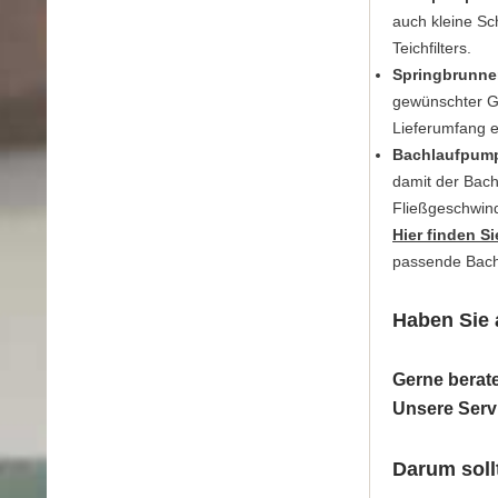
auch kleine Sch
Teichfilters.
Springbrunn
gewünschter Gr
Lieferumfang e
Bachlaufpump
damit der Bach
Fließgeschwind
Hier finden S
passende Bach
Haben Sie 
Gerne berate
Unsere Servi
Darum soll