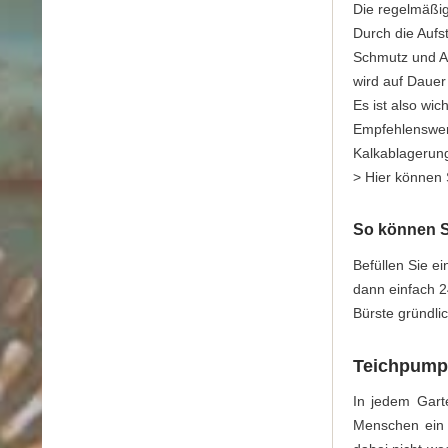
Die regelmäßig
Durch die Aufs
Schmutz und Al
wird auf Dauer
Es ist also wi
Empfehlenswert
Kalkablagerun
> Hier können
So können S
Befüllen Sie e
dann einfach 2
Bürste gründli
Teichpump
In jedem Gart
Menschen ein 