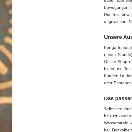
dabei nicht we
Bewegungen im 
Die Teichbewo
angewiesen. Ni
Unsere Au
Bei gartentot
(Liter / Stunde
Online-Shop e
bieten die Tei
Kunden ist das
oder Fontänen 
Das passen
Selbstverstän
hinzuzukaufen
Wasserstrahl w
bei Dunkelhei