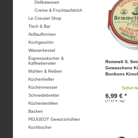
Delikatessen
Creme & Fruchtaufstrich
Le Creuset Shop
Tisch & Bar
Auflaufformen
Kochgeschirr
Wasserkessel
Espressokocher &
Remmelt S. Sm
Kaffeebereiter
Gewaschene Ki
Mühlen & Reiben
Bonbons Kirs
Küchenhelfer
Küchenmesser
Sofort l
6,99 € *
Schneidebretter
(77,67 € / kg)
Küchentextilien
Backen
PEUGEOT Gewürzmühlen
Kochbücher