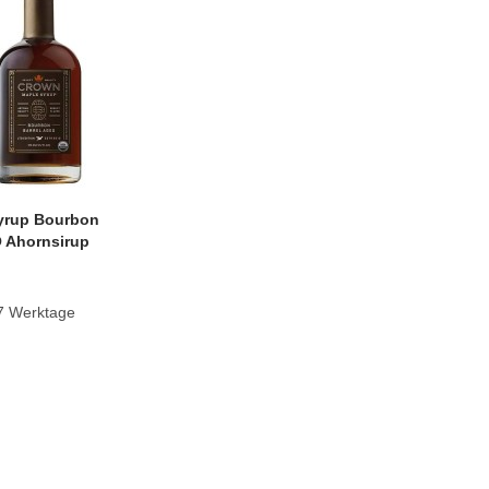
yrup Bourbon
O Ahornsirup
-7 Werktage