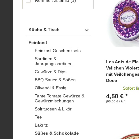
Remmelt S. Smid
(
1
)
Küche & Tisch
Feinkost
Feinkost Geschenksets
Sardinen &
Les Anis de Fl
Jahrgangssardinen
Veilchen Viole
Gewürze & Dips
mit Veilcheng
BBQ Sauce & Soßen
Dose
Olivenöl & Essig
Sofort l
4,50 € *
Tante Tomate Gewürze &
Gewürzmischungen
(90,00 € / kg)
Spirituosen & Likör
Tee
Lakritz
Süßes & Schokolade