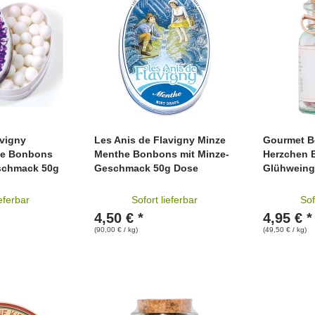
avigny
Les Anis de Flavigny Minze
Gourmet B
tte Bonbons
Menthe Bonbons mit Minze-
Herzchen 
eschmack 50g
Geschmack 50g Dose
Glühweing
ieferbar
Sofort lieferbar
Sof
4,50 € *
4,95 € *
(90,00 € / kg)
(49,50 € / kg)