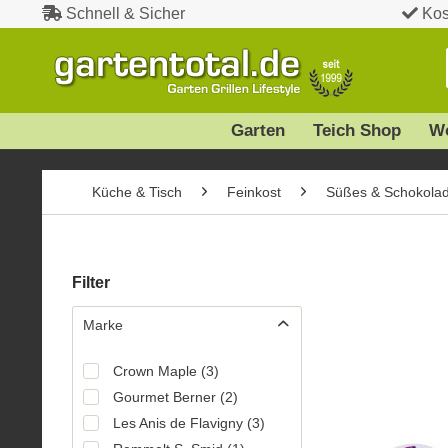
Schnell & Sicher
Kos
Garten
Teich Shop
W
Küche & Tisch
Feinkost
Süßes & Schokola
Filter
Marke
Crown Maple
(
3
)
Gourmet Berner
(
2
)
Les Anis de Flavigny
(
3
)