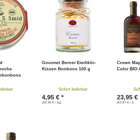
id
Gourmet Berner Eierlikör-
Crown Map
rsche
Kissen Bonbons 100 g
Color BIO 
chbonbons
ieferbar
Sofort lieferbar
Sof
4,95 € *
23,95 € 
(49,50 € / kg)
(63,87 € / l)