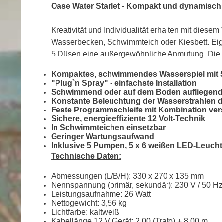
Oase Water Starlet - Kompakt und dynamisc
Kreativität und Individualität erhalten mit dies
Wasserbecken, Schwimmteich oder Kiesbett. Eige
5 Düsen eine außergewöhnliche Anmutung. Die fe
Kompaktes, schwimmendes Wasserspiel mit 5
"Plug`n Spray" - einfachste Installation
Schwimmend oder auf dem Boden aufliegend 
Konstante Beleuchtung der Wasserstrahlen 
Feste Programmschleife mit Kombination ver
Sichere, energieeffiziente 12 Volt-Technik
In Schwimmteichen einsetzbar
Geringer Wartungsaufwand
Inklusive 5 Pumpen, 5 x 6 weißen LED-Leucht
Technische Daten:
Abmessungen (L/B/H): 330 x 270 x 135 mm
Nennspannung (primär, sekundär): 230 V / 50 Hz
Leistungsaufnahme: 26 Watt
Nettogewicht: 3,56 kg
Lichtfarbe: kaltweiß
Kabellänge 12 V Gerät: 2,00 (Trafo) + 8,00 m