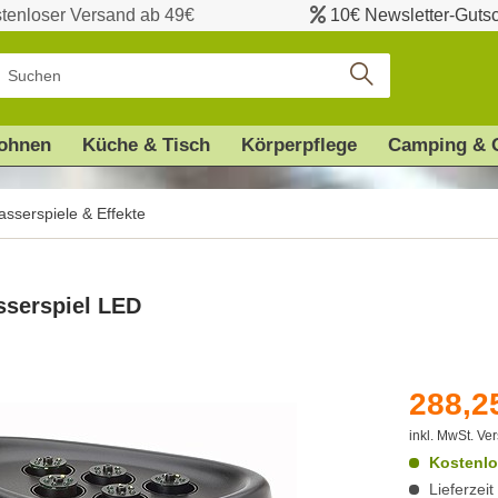
tenloser Versand ab 49€
10€ Newsletter-Guts
ohnen
Küche & Tisch
Körperpflege
Camping & 
sserspiele & Effekte
serspiel LED
288,25
inkl. MwSt.
Ver
Kostenlo
Lieferzei