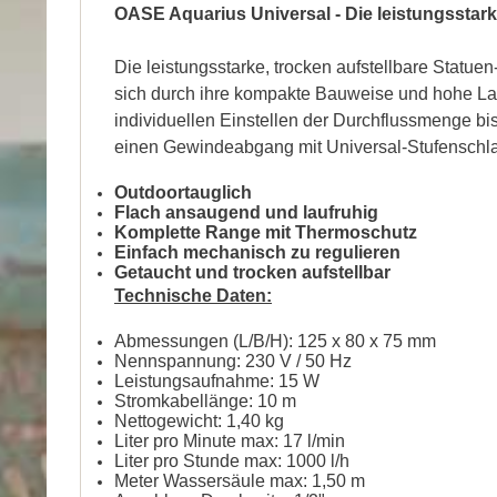
OASE Aquarius Universal - Die leistungssta
Die leistungsstarke, trocken aufstellbare Stat
sich durch ihre kompakte Bauweise und hohe La
individuellen Einstellen der Durchflussmenge bi
einen Gewindeabgang mit Universal-Stufenschlau
Outdoortauglich
Flach ansaugend und laufruhig
Komplette Range mit Thermoschutz
Einfach mechanisch zu regulieren
Getaucht und trocken aufstellbar
Technische Daten:
Abmessungen (L/B/H): 125 x 80 x 75 mm
Nennspannung: 230 V / 50 Hz
Leistungsaufnahme: 15 W
Stromkabellänge: 10 m
Nettogewicht: 1,40 kg
Liter pro Minute max: 17 l/min
Liter pro Stunde max: 1000 l/h
Meter Wassersäule max: 1,50 m