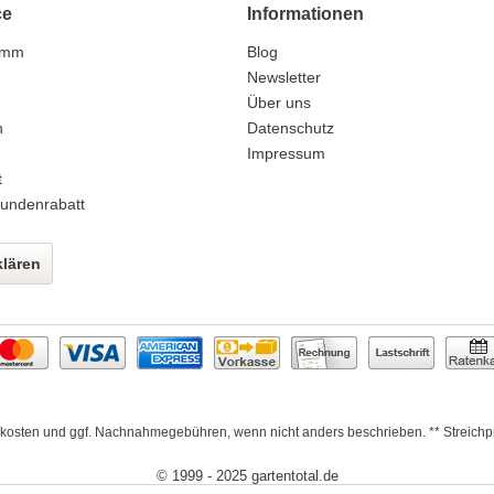
ce
Informationen
amm
Blog
n
Newsletter
Über uns
n
Datenschutz
Impressum
t
undenrabatt
klären
kosten
und ggf. Nachnahmegebühren, wenn nicht anders beschrieben. ** Streichpre
© 1999 - 2025 gartentotal.de