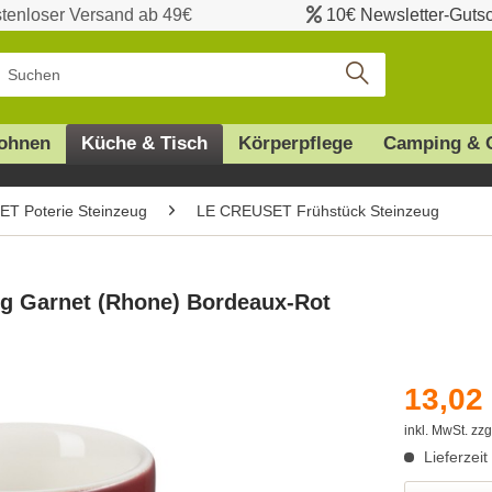
tenloser Versand ab 49€
10€ Newsletter-Guts
ohnen
Küche & Tisch
Körperpflege
Camping & 
T Poterie Steinzeug
LE CREUSET Frühstück Steinzeug
ug Garnet (Rhone) Bordeaux-Rot
13,02 
inkl. MwSt.
zzg
Lieferzei