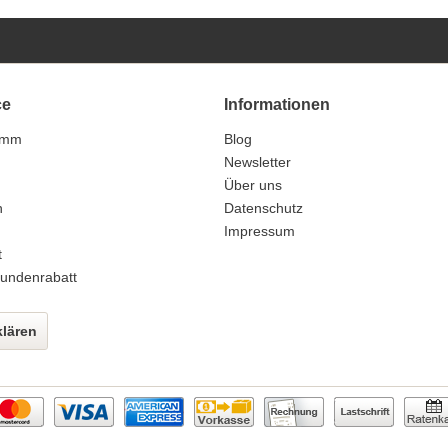
ce
Informationen
amm
Blog
n
Newsletter
Über uns
n
Datenschutz
Impressum
t
undenrabatt
klären