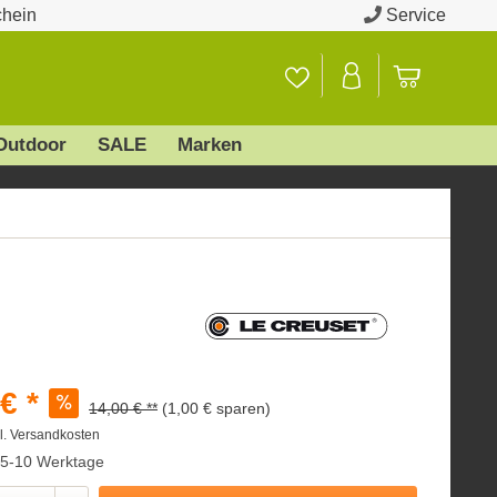
chein
Service
Outdoor
SALE
Marken
€ *
14,00 € **
(1,00 € sparen)
l. Versandkosten
t 5-10 Werktage