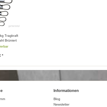
kg Tragkraft
ahl Brüniert
eferbar
€ *
ce
Informationen
amm
Blog
n
Newsletter