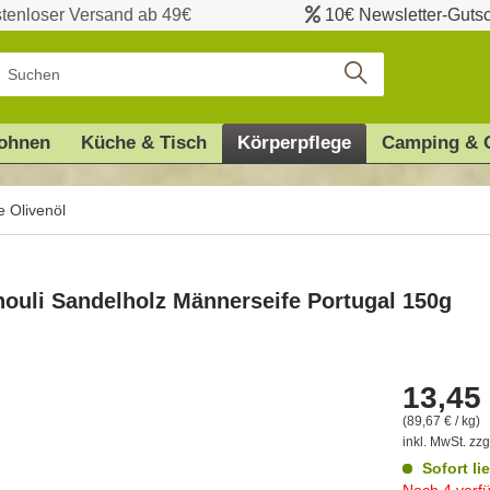
tenloser Versand ab 49€
10€ Newsletter-Guts
ohnen
Küche & Tisch
Körperpflege
Camping & 
e Olivenöl
houli Sandelholz Männerseife Portugal 150g
13,45
(89,67 € / kg)
inkl. MwSt.
zzg
Sofort li