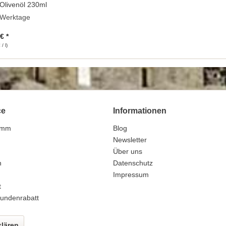
Olivenöl 230ml
4 Werktage
€ *
/ l)
ce
Informationen
amm
Blog
n
Newsletter
Über uns
n
Datenschutz
Impressum
t
undenrabatt
klären