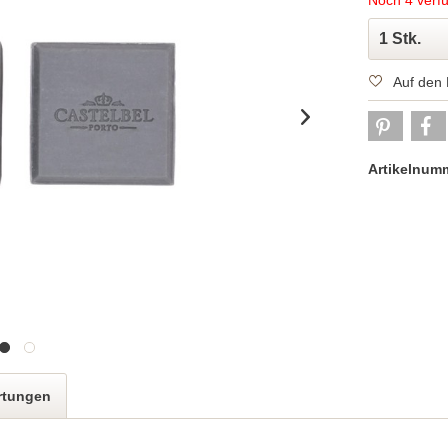
Noch 4 verf
Auf den 
Artikelnum
rtungen