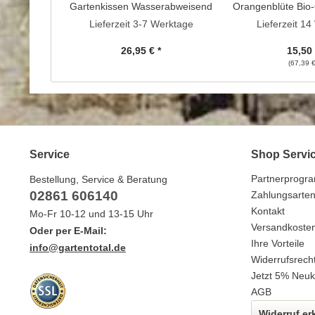
Gartenkissen Wasserabweisend
Orangenblüte Bio-
Lieferzeit 3-7 Werktage
Lieferzeit 1
26,95 € *
15,50 
(67,39 € 
Service
Shop Servi
Partnerprogr
Bestellung, Service & Beratung
02861 606140
Zahlungsarte
Kontakt
Mo-Fr 10-12 und 13-15 Uhr
Versandkoste
Oder per E-Mail:
Ihre Vorteile
info@gartentotal.de
Widerrufsrech
Jetzt 5% Neuk
AGB
Widerruf er